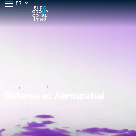
FR
HOME
/
SECTEURS
/
Défense et Aérospatial