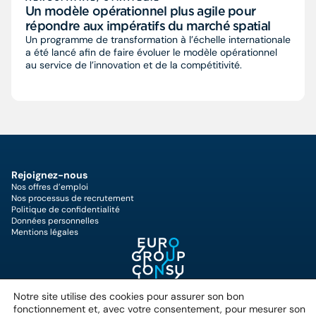
Un modèle opérationnel plus agile pour
répondre aux impératifs du marché spatial
Un programme de transformation à l’échelle internationale
a été lancé afin de faire évoluer le modèle opérationnel
au service de l’innovation et de la compétitivité.
Rejoignez-nous
Nos offres d’emploi
Nos processus de recrutement
Politique de confidentialité
Données personnelles
Mentions légales
25 Quai du Président Paul
Notre site utilise des cookies pour assurer son bon
Doumer,
fonctionnement et, avec votre consentement, pour mesurer son