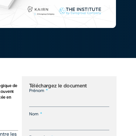
Téléchargez le document
ogique de
Prénom
 souvent
tée en
Nom
ntre les