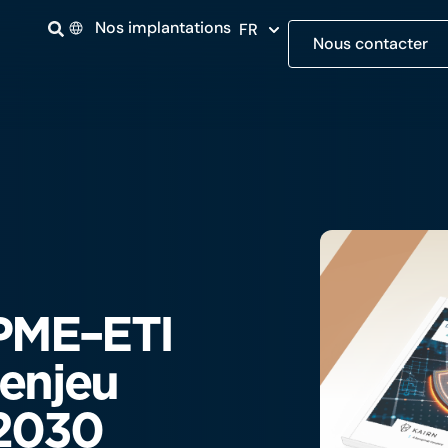
Nos implantations
FR
Nous contacter
 PME–ETI
 enjeu
 2030