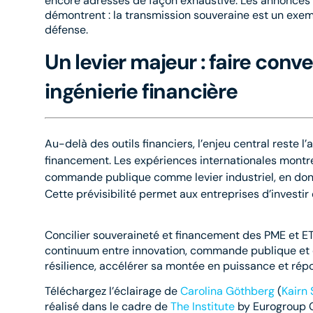
encore adressés de façon exhaustive. Les annonces de
démontrent : la transmission souveraine est un exemp
défense.
Un levier majeur : faire conve
ingénierie financière
Au-delà des outils financiers, l’enjeu central reste l
financement.
Les expériences internationales montr
commande publique comme
levier industriel, en do
Cette prévisibilité permet aux entreprises d’investir
Concilier souveraineté et financement des PME et E
continuum entre innovation, commande publique et ca
résilience, accélérer sa montée en puissance et rép
Téléchargez l’éclairage de
Carolina Göthberg
(
Kairn 
réalisé dans le cadre de
The Institute
by Eurogroup 