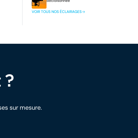
décloisonnée
VOIR TOUS NOS ÉCLAIRAGES
 ?
ses sur mesure.