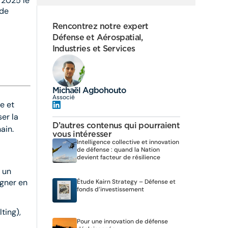
 2025 le
 de
Rencontrez notre expert
Défense et Aérospatial,
Industries et Services
Michaël Agbohouto
Associé
e et
ser la
D’autres contenus qui pourraient
ain.
vous intéresser
Intelligence collective et innovation
de défense : quand la Nation
devient facteur de résilience
 un
agner en
Étude Kairn Strategy – Défense et
fonds d’investissement
ting),
Pour une innovation de défense