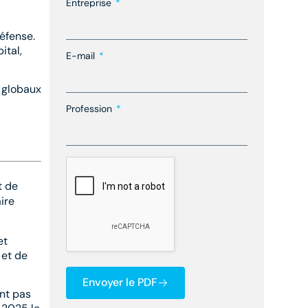
Entreprise
éfense.
ital,
E-mail
s globaux
Profession
t de
ire
et
 et de
Envoyer le PDF
ont pas