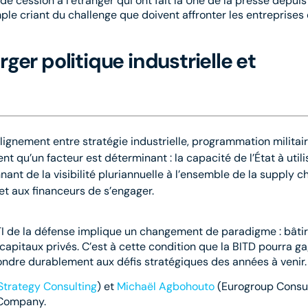
 cession à l’étranger qui ont fait la Une de la presse depuis
le criant du challenge que doivent affronter les entreprises
rger politique industrielle et
’alignement entre stratégie industrielle, programmation militair
ent qu’un facteur
est déterminant : la capacité de l’État à utili
nnant de la visibilité pluriannuelle à l’ensemble de la
supply ch
 et aux
financeurs de s’engager.
TI de la défense implique un changement de paradigme : bâtir
pitaux privés. C’est à cette condition que la BITD pourra g
ondre durablement aux défis stratégiques des années à venir.
Strategy Consulting
) et
Michaël Agbohouto
(Eurogroup Consul
Company.