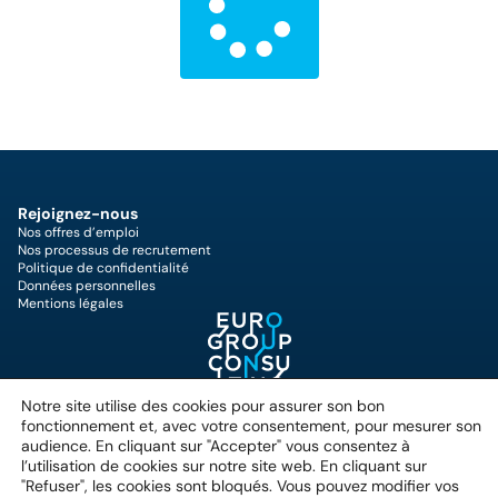
Rejoignez-nous
Nos offres d’emploi
Nos processus de recrutement
Politique de confidentialité
Données personnelles
Mentions légales
25 Quai du Président Paul
Notre site utilise des cookies pour assurer son bon
Doumer,
fonctionnement et, avec votre consentement, pour mesurer son
92400 Courbevoie, France
audience. En cliquant sur "Accepter" vous consentez à
+33 (0)1 49 07 57 00
l’utilisation de cookies sur notre site web. En cliquant sur
"Refuser", les cookies sont bloqués. Vous pouvez modifier vos