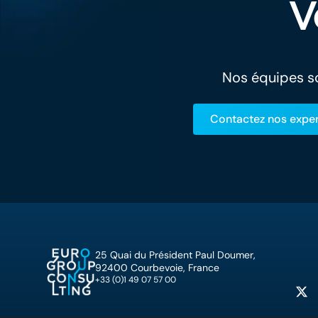
V
Nos équipes so
Contactez nos exper
25 Quai du Président Paul Doumer,
92400 Courbevoie, France
+33 (0)1 49 07 57 00