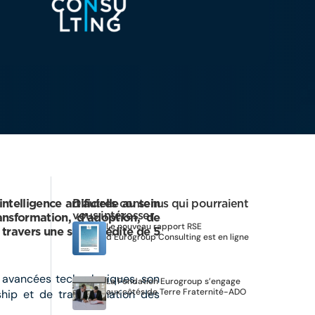
elligence artificielle au sein
D’autres contenus qui pourraient
vous intéresser
ansformation, d’adoption, de
Le nouveau rapport RSE
travers une série inédite de 5
d’Eurogroup Consulting est en ligne
es avancées technologiques, son
La Fondation Eurogroup s’engage
aux côtés de Terre Fraternité-ADO
hip et de transformation des