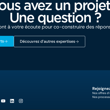
ous avez un projet
Une question ?
nt à votre écoute pour co-construire des répon
ts
Découvrez d’autres expertises
Rejoigne
Nos offres d
Nos process