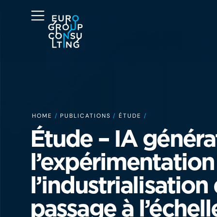
HOME
/
PUBLICATIONS
/
ÉTUDE
/
Étude – IA générat
l’expérimentation
l’industrialisation
passage à l’échell