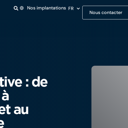
Nos implantations
FR
Nous contacter
ive : de
 à
 et au
e