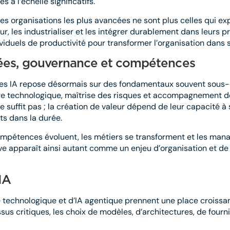
à l’échelle significatifs.
Les organisations les plus avancées ne sont plus celles qui ex
r, les industrialiser et les intégrer durablement dans leurs p
iduels de productivité pour transformer l’organisation dans
nnées, gouvernance et compétences
es IA repose désormais sur des fondamentaux souvent sous-e
e technologique, maîtrise des risques et accompagnement de
suffit pas ; la création de valeur dépend de leur capacité à 
ts dans la durée.
mpétences évoluent, les métiers se transforment et les man
érative apparaît ainsi autant comme un enjeu d’organisation 
IA
 technologique et d’IA agentique prennent une place croissan
ssus critiques, les choix de modèles, d’architectures, de four