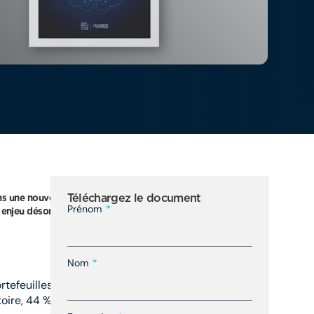
Téléchargez le document
s une nouvelle étape. Le
Prénom
enjeu désormais est de créer de la
Nom
rtefeuilles de cas d’usage.
ire, 44 % ont structuré leur