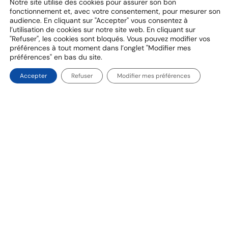
Notre site utilise des cookies pour assurer son bon
ASSURANCE & PROTECTION SOCIALE, ÉNERGIE &
fonctionnement et, avec votre consentement, pour mesurer son
UTILITIES
Quand les agents IA redessinent la
audience. En cliquant sur "Accepter" vous consentez à
l’utilisation de cookies sur notre site web. En cliquant sur
distribution en assurance
"Refuser", les cookies sont bloqués. Vous pouvez modifier vos
La distribution des produits d’assurance repose
préférences à tout moment dans l’onglet "Modifier mes
historiquement sur une mosaïque de canaux : réseaux
préférences" en bas du site.
salariés des assureurs, courtiers indépendants, agents
généraux, comparateurs en ligne… Chacun a su trouver sa
/
Vidéo
Accepter
Refuser
Modifier mes préférences
place, avec ses forces propres : proximité relationnelle,
puissance de frappe commerciale, spécialisation
Adoption et freins AI FOR
technique ou excellence digitale.
WORK
Adoption et freins AI FOR WORK - Adoption
et freins - Félix Humbaire, Partner AI & Data
Expert - Eurogroup Consulting