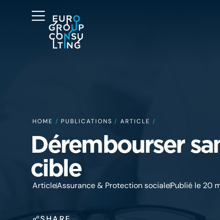
HOME
/
PUBLICATIONS
/
ARTICLE
/
Dérembourser san
cible
Article
Assurance & Protection sociale
Publié le 20 
SHARE