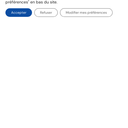
l’équilibre entre les générations et d’autre part la
préférences" en bas du site.
compétitivité et
Accepter
Refuser
Modifier mes préférences
ASSURANCE & PROTECTION SOCIALE, SANTÉ
Baromètre des décideurs de l’assurance
2026 : sous tension, l’assurance entre dans
une nouvelle ère
Découvrez le baromètre 2026 : marges sous pression,
risques croissants et IA générative redessinent les
priorités stratégiques du secteur.
/
Vidéo
Rencontres des présidents -
Alliance pour le Mécénat de
Compétences 2023
Débat animé par Matthieu Sainton,
représentant Eurogroup Consulting.