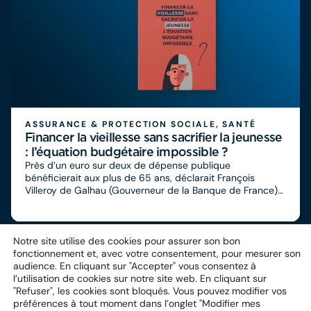
ASSURANCE & PROTECTION SOCIALE, SANTÉ
Financer la vieillesse sans sacrifier la jeunesse
: l’équation budgétaire impossible ?
Près d’un euro sur deux de dépense publique
bénéficierait aux plus de 65 ans, déclarait François
Villeroy de Galhau (Gouverneur de la Banque de France)
le 10 janvier dernier. Si les chiffres sont à nuancer la
dynamique interroge mais le signal est clair : l’équilibre
intergénérationnel de notre modèle social interroge.
Aujourd’hui on constate un écart des dépenses
Notre site utilise des cookies pour assurer son bon
significatifs : une personne de plus de 65 ans ou plus
fonctionnement et, avec votre consentement, pour mesurer son
bénéficie en moyenne de 42 207€ de dépenses
audience. En cliquant sur "Accepter" vous consentez à
publiques et une personne âgée de 25 à 49 ans de 15
l’utilisation de cookies sur notre site web. En cliquant sur
026€. Peut-on continuer à financer le vieillissement de la
"Refuser", les cookies sont bloqués. Vous pouvez modifier vos
population de cette manière sans fragiliser d’une part
préférences à tout moment dans l’onglet "Modifier mes