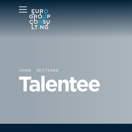
HOME
/
SECTEURS
/
Talentee