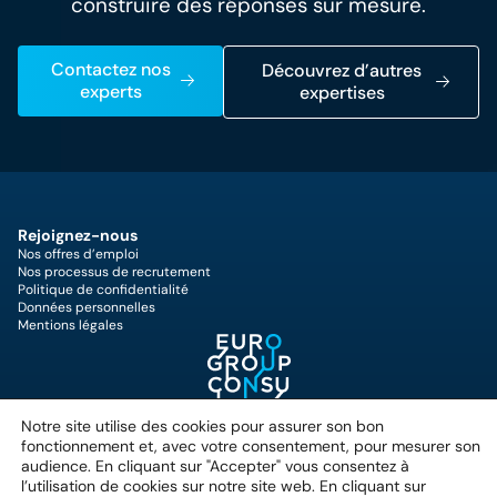
construire des réponses sur mesure.
Contactez nos
Découvrez d’autres
experts
expertises
Rejoignez-nous
Nos offres d’emploi
Nos processus de recrutement
Politique de confidentialité
Données personnelles
Mentions légales
25 Quai du Président Paul
Notre site utilise des cookies pour assurer son bon
Doumer,
fonctionnement et, avec votre consentement, pour mesurer son
92400 Courbevoie, France
audience. En cliquant sur "Accepter" vous consentez à
+33 (0)1 49 07 57 00
l’utilisation de cookies sur notre site web. En cliquant sur