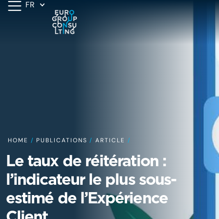
FR
HOME
/
PUBLICATIONS
/
ARTICLE
/
Le taux de réitération :
l’indicateur le plus sous-
estimé de l’Expérience
Client