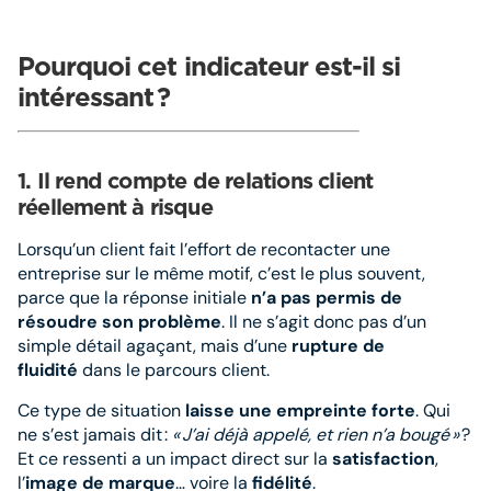
Pourquoi cet indicateur est-il si
intéressant
?
1. Il rend compte de relations client
réellement à risque
Lorsqu’un client fait l’effort de recontacter une
entreprise sur le même motif, c’est le plus souvent,
parce que la réponse initiale
n’a pas permis de
résoudre son problème
. Il ne s’agit donc pas d’un
simple détail agaçant, mais d’une
rupture de
fluidité
dans le parcours client.
Ce type de situation
laisse une empreinte forte
. Qui
ne s’est jamais dit :
«
J
’ai d
éj
à appel
é, et rien n
’a boug
é
»
?
Et ce ressenti a un impact direct sur la
satisfaction
,
l’
image de marque
… voire la
fidélité
.