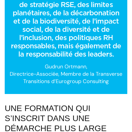
de stratégie RSE, des limites
planétaires, de la décarbonation
et de la biodiversité, de l’impact
social, de la diversité et de
l’inclusion, des politiques RH
responsables, mais également de
la responsabilité des leaders.
Gudrun Ortmann,
Directrice-Associée, Membre de la Transverse
Transitions d’Eurogroup Consulting
UNE FORMATION QUI
S’INSCRIT DANS UNE
DÉMARCHE PLUS LARGE