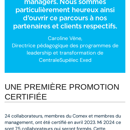
managers. Nous sommes
particulièrement heureux ainsi
d’ouvrir ce parcours à nos
partenaires et clients respectifs.
Caroline Vène,
Directrice pédagogique des programmes de
leadership et transformation de
CentraleSupélec Exed
UNE PREMIÈRE PROMOTION
CERTIFIÉE
24 collaborateurs, membres du Comex et membres du
management, ont été certifié en avril 2023. Mi 2024 ce
sont 75 collaborateurs qui seront formés. Cette