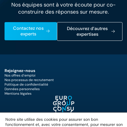
Nos équipes sont à votre écoute pour co-
construire des réponses sur mesure.
Contactez nos
Découvrez d’autres
experts
expertises
Rejoignez-nous
Nos offres d’emploi
Nos processus de recrutement
Politique de confidentialité
Données personnelles
Mentions légales
25 Quai du Président Paul
Notre site utilise des cookies pour assurer son bon
Doumer,
fonctionnement et, avec votre consentement, pour mesurer son