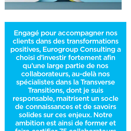
Engagé pour accompagner nos
clients dans des transformations
positives, Eurogroup Consulting a
choisi d’investir fortement afin
qu’une large partie de nos
collaborateurs, au-delà nos
spécialistes dans la Transverse
Transitions, dont je suis
responsable, maitrisent un socle
de connaissances et de savoirs
solides sur ces enjeux. Notre
ambition est ainsi de former et