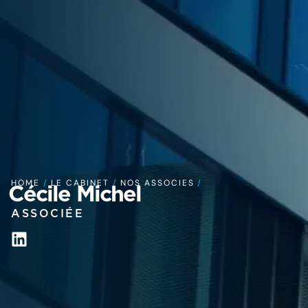
HOME
/
LE CABINET
/
NOS ASSOCIES
/
Cécile Michel
ASSOCIÉE