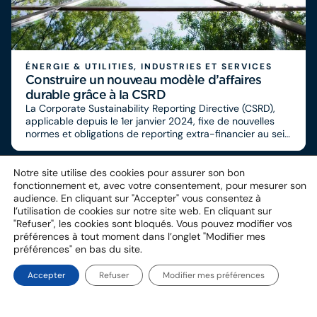
ÉNERGIE & UTILITIES, INDUSTRIES ET SERVICES
Construire un nouveau modèle d’affaires
durable grâce à la CSRD
La Corporate Sustainability Reporting Directive (CSRD),
applicable depuis le 1er janvier 2024, fixe de nouvelles
normes et obligations de reporting extra-financier au sein
de l’Union Européenne. La mise en place de cette
directive impose aux entreprises d’accélérer le
développement d’une politique de durabilité cohérente et
Notre site utilise des cookies pour assurer son bon
alignée aux ambitions Européennes sur l’atteinte de la
fonctionnement et, avec votre consentement, pour mesurer son
neutralité carbone d’ici 2050.
audience. En cliquant sur "Accepter" vous consentez à
l’utilisation de cookies sur notre site web. En cliquant sur
"Refuser", les cookies sont bloqués. Vous pouvez modifier vos
Autres associés
préférences à tout moment dans l’onglet "Modifier mes
préférences" en bas du site.
Accepter
Refuser
Modifier mes préférences