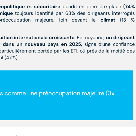
opolitique et sécuritaire
bondit en première place (
74%
mique
toujours identifié par 68% des dirigeants interrogés
occupation majeure, loin devant le
climat
(13 %
ition internationale croissante
. En moyenne,
un dirigeant
er dans un nouveau pays en 2025,
signe d’une confiance
particulièrement portée par les ETI, où près de la moitié des
al (47%).
ues comme une préoccupation majeure (3x