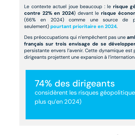
Le contexte actuel joue beaucoup : le
risque gé
contre 22% en 2024
) devant le
risque écono
(66% en 2024) comme une source de pré
seulement)
pourtant prioritaire en 2024
.
Des préoccupations qui n’empêchent pas une
amb
français sur trois envisage de se développ
persistante envers l’avenir. Cette dynamique est 
dirigeants projettent une expansion à l’internation
74
% des dirigeants
considèrent les risques géopolitiq
plus qu’en 2024)