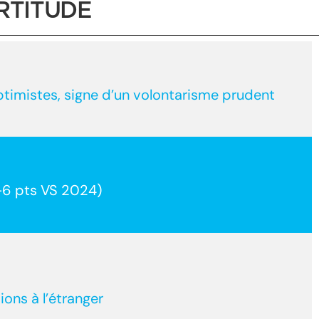
ERTITUDE
ptimistes, signe d’un volontarisme prudent
(+6 pts VS 2024)
ons à l’étranger