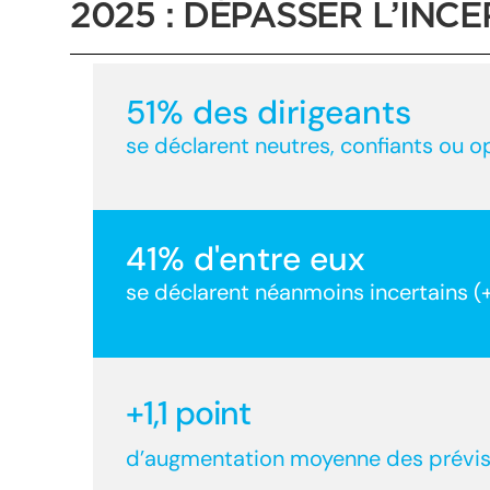
2025 : DÉPASSER L’INC
51
% des dirigeants
se déclarent neutres, confiants ou o
41
% d'entre eux
se déclarent néanmoins incertains 
+1,1 point
d’augmentation moyenne des prévisi