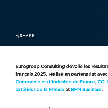
SHARE
Eurogroup Consulting dévoile les résult
français 2025, réalisé en partenariat ave
Commerce et d’Industrie de France
,
CCI 
extérieur de la France
et
BFM Business
.