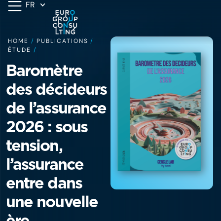
FR
HOME
/
PUBLICATIONS
/
ÉTUDE
/
Baromètre
des décideurs
de l’assurance
2026 : sous
tension,
l’assurance
entre dans
une nouvelle
ère